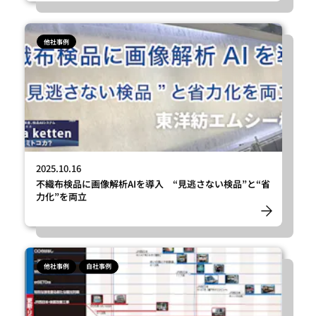
他社事例
2025.10.16
不織布検品に画像解析AIを導入 “見逃さない検品”と“省
力化”を両立
他社事例
自社事例