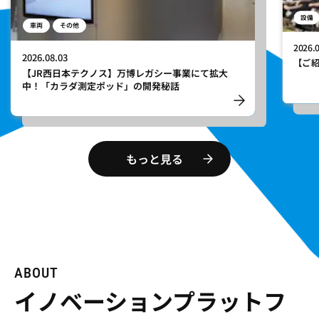
設備
車両
その他
2026.
2026.08.03
【ご
【JR西日本テクノス】万博レガシー事業にて拡大
中！「カラダ測定ポッド」の開発秘話
もっと見る
ABOUT
イノベーションプラット
フ