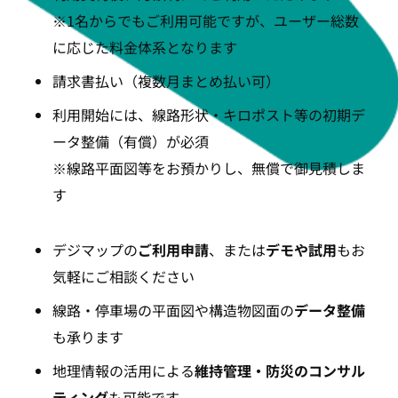
※1名からでもご利用可能ですが、ユーザー総数
に応じた料金体系となります
請求書払い（複数月まとめ払い可）
利用開始には、線路形状・キロポスト等の初期デ
ータ整備（有償）が必須
※線路平面図等をお預かりし、無償で御見積しま
す
デジマップの
ご利用申請
、または
デモや試用
もお
気軽にご相談ください
線路・停車場の平面図や構造物図面の
データ整備
も承ります
地理情報の活用による
維持管理・防災のコンサル
ティング
も可能です