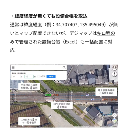
・
緯度経度が無くても設備台帳を取込
通常は緯度経度（例：34.707407, 135.495049）が無
いとマップ配置できないが、デジマップは
キロ程の
み
で管理された設備台帳（Excel）も
一括配置
に対
応。