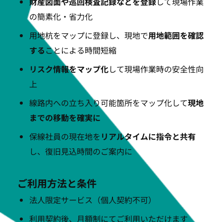
財産図面や巡回検査記録などを登録
して現場作業
の簡素化・省力化
用地杭をマップに登録し、現地で
用地範囲を確認
する
ことによる時間短縮
リスク情報をマップ化
して現場作業時の安全性向
上
線路内への立ち入り可能箇所をマップ化して
現地
までの移動を確実に
保線社員の現在地を
リアルタイムに指令と共有
し、復旧見込時間のご案内に
ご利用方法と条件
法人限定サービス（個人契約不可）
利用契約後、月額制にてご利用いただけます