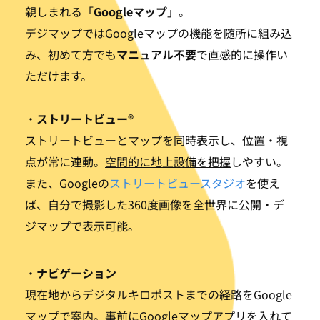
親しまれる「
Googleマップ
」。
デジマップではGoogleマップの機能を随所に組み込
み、初めて方でも
マニュアル不要
で直感的に操作い
ただけます。
・
ストリートビュー®
ストリートビューとマップを同時表示し、位置・視
点が常に連動。
空間的に地上設備を把握
しやすい。
また、Googleの
ストリートビュースタジオ
を使え
ば、自分で撮影した360度画像を全世界に公開・デ
ジマップで表示可能。
・
ナビゲーション
現在地からデジタルキロポストまでの経路をGoogle
マップで案内。事前にGoogleマップアプリを入れて