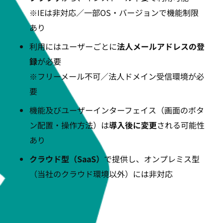
※IEは非対応／一部OS・バージョンで機能制限
あり
利用にはユーザーごとに
法人メールアドレスの登
録
が必要
※フリーメール不可／法人ドメイン受信環境が必
要
機能及びユーザーインターフェイス（画面のボタ
ン配置・操作方法）は
導入後に変更
される可能性
あり
クラウド型（SaaS）
で提供し、オンプレミス型
（当社のクラウド環境以外）には非対応