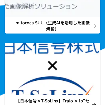
mitococa SUU（生成AIを活用した画像
解析）
【日本信号×T-SoLinx】Traio × IoTセ