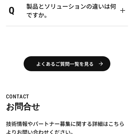
A
回答いたします。なお、内容によっ
製品とソリューションの違いは何
ーションやご契約内容によって異な
Q
てはご返信までにお時間をいただく
りますので、詳しくは「お問い合わ
ですか。
場合がありますので、ご了承くださ
せフォーム」を通じてご連絡くださ
い。
い。
A
製品は単体のものであり、ソリュー
ションは複数の製品やサービスを組
み合わせた包括的なものです。
よくあるご質問一覧を見る
CONTACT
お問合せ
技術情報やパートナー募集に関する詳細はこちら
より
お問い合わせください。