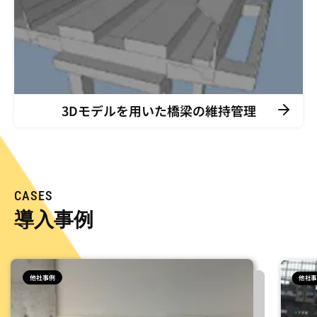
3Dモデルを用いた橋梁の維持管理
CASES
導入事例
他社事例
他社