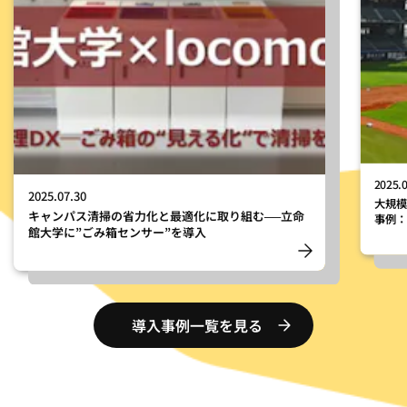
2025.
2025.07.30
大規
キャンパス清掃の省力化と最適化に取り組む──立命
事例：
館大学に”ごみ箱センサー”を導入
導入事例一覧を見る