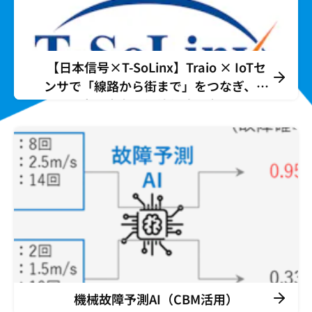
【日本信号×T-SoLinx】Traio × IoTセ
ンサで「線路から街まで」をつなぎ、安
全・省力・価値創造を実現
機械故障予測AI（CBM活用）