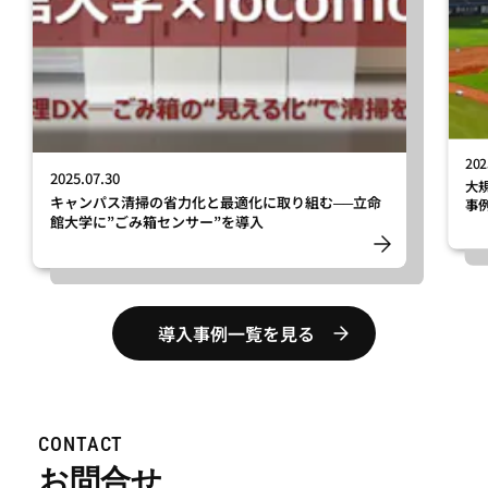
202
2025.07.30
大
キャンパス清掃の省力化と最適化に取り組む──立命
事
館大学に”ごみ箱センサー”を導入
導入事例一覧を見る
CONTACT
お問合せ