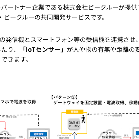
JR西日本のパートナー企業である株式会社ビークルーが
本・ビークルーの共同開発サービスです。
th電波の発信機とスマートフォン等の受信機を連携さ
したり、
「IoTセンサー」
が人や物の有無や距離の
りできます。