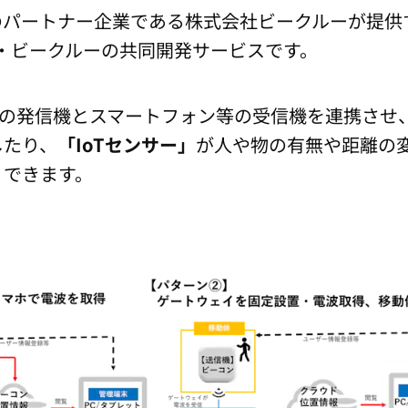
JR西日本のパートナー企業である株式会社ビークルーが
本・ビークルーの共同開発サービスです。
th電波の発信機とスマートフォン等の受信機を連携さ
したり、
「IoTセンサー」
が人や物の有無や距離の
りできます。