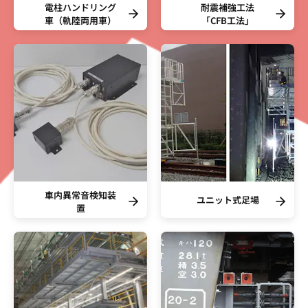
電柱ハンドリング
耐震補強工法
車（軌陸両用車）
「CFB工法」
車内異常音検知装
ユニット式足場
置