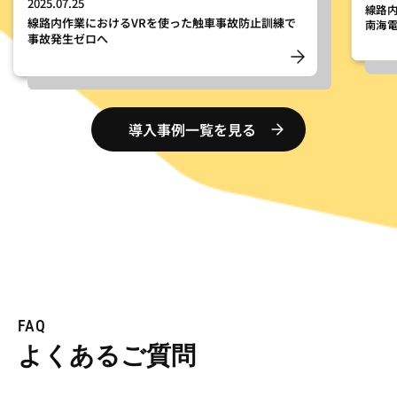
2025.07.25
線路
線路内作業におけるVRを使った触車事故防止訓練で
南海
事故発生ゼロへ
導入事例一覧を見る
FAQ
よくあるご質問