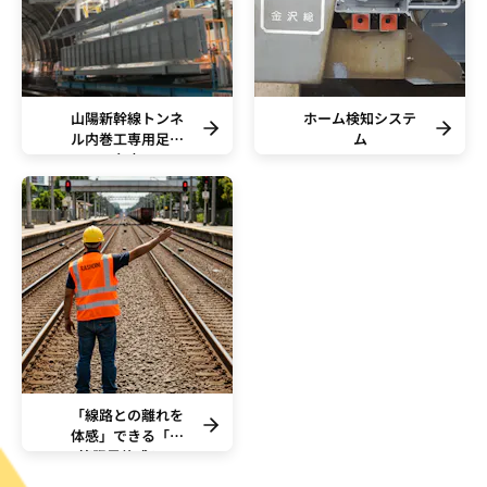
山陽新幹線トンネ
ホーム検知システ
ル内巻工専用足場
ム
台車
「線路との離れを
体感」できる「建
築限界体感シー
ト」