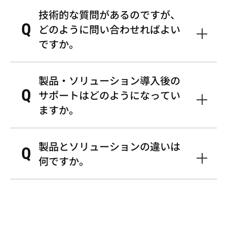
技術的な質問があるのですが、
Q
どのように問い合わせればよい
ですか。
A
各記事の技術的なご質問は、「お問い合わせフォ
製品・ソリューション導入後の
ーム」を通じてご連絡ください。お問い合わせの
Q
際は当該記事のタイトル等もご記入頂けるとスム
サポートはどのようになってい
ーズに確認させて頂きます。ご質問内容は担当部
ますか。
署にて確認し、ご回答いたします。なお、内容に
よってはご返信までにお時間をいただく場合があ
A
お問い合わせいただく製品・ソリューションやご
りますので、ご了承ください。
製品とソリューションの違いは
契約内容によって異なりますので、詳しくは「お
Q
問い合わせフォーム」を通じてご連絡ください。
何ですか。
A
製品は単体のものであり、ソリューションは複数
の製品やサービスを組み合わせた包括的なもので
す。