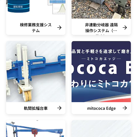
検修業務支援シス
非連動分岐器 遠隔
テム
操作システム（開
発中）
軌間拡幅台車
mitococa Edge