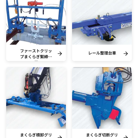
ファーストクリッ
レール整理台車
プまくらぎ緊締装
置
まくらぎ積卸グリ
まくらぎ切断グリ