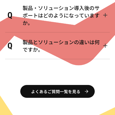
A
各記事の技術的なご質問は、「お問
製品・ソリューション導入後のサ
い合わせフォーム」を通じてご連絡
SEARCH
Q
ください。お問い合わせの際は当該
ポートはどのようになっています
記事のタイトル等もご記入頂けると
か。
スムーズに確認させて頂きます。ご
質問内容は担当部署にて確認し、ご
A
お問い合わせいただく製品・ソリュ
回答いたします。なお、内容によっ
製品とソリューションの違いは何
ーションやご契約内容によって異な
Q
てはご返信までにお時間をいただく
りますので、詳しくは「お問い合わ
ですか。
場合がありますので、ご了承くださ
せフォーム」を通じてご連絡くださ
い。
い。
A
製品は単体のものであり、ソリュー
ションは複数の製品やサービスを組
み合わせた包括的なものです。
よくあるご質問一覧を見る