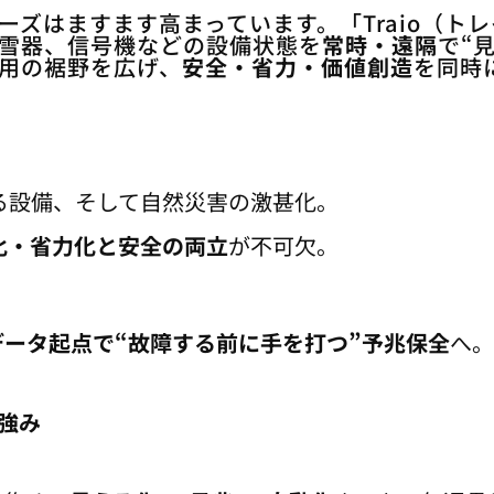
ズはますます高まっています。「Traio（トレ
雪器、信号機などの設備状態を
常時・遠隔
で“
用の裾野を広げ、
安全・省力・価値創造
を同時
る設備、そして自然災害の激甚化。
化・省力化と安全の両立
が不可欠。
データ起点で“故障する前に手を打つ”予兆保全
へ。
の強み