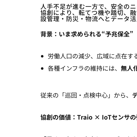
人手不足が進む一方で、安全のニー
協創により、転てつ機や踏切、融
設管理・防災・物流へとデータ活
背景：いま求められる“予兆保全”
労働人口の減少、広域に点在す
各種インフラの維持には、
無人
従来の「巡回・点検中心」から、
協創の価値：Traio × IoTセンサ