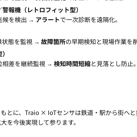
／警報機（レトロフィット型）
候を検出 →
アラート
で一次診断を遠隔化。
）
状態を監視 →
故障箇所
の早期検知と現場作業を
型
）
位相差を継続監視 →
検知時間短縮
と見落とし防止
とに、Traio × IoTセンサは鉄道・駅から街
拡大を今後実現して参ります。