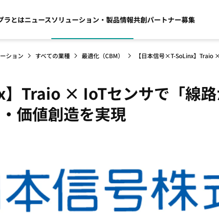
プラとは
ニュース
ソリューション・製品情報
共創パートナー募集
ーション
すべての業種
最適化（CBM）
【日本信号×T-SoLinx】Tr
nx】Traio × IoTセンサで「
力・価値創造を実現