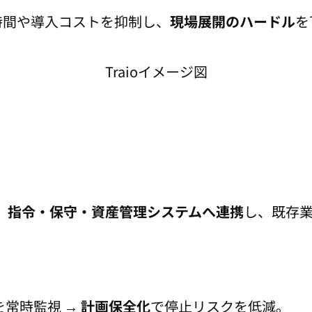
時間や導入コストを抑制し、
現場展開のハードル
を
。
指令・保守・資産管理システムへ連携
し、既存
常時監視 →
計画保全化
で停止リスクを低減。