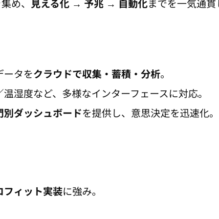
を集め、
見える化 → 予兆 → 自動化
までを一気通貫
データを
クラウドで収集・蓄積・分析
。
／温湿度など、多様なインターフェースに対応。
門別ダッシュボード
を提供し、意思決定を迅速化。
ロフィット実装
に強み。