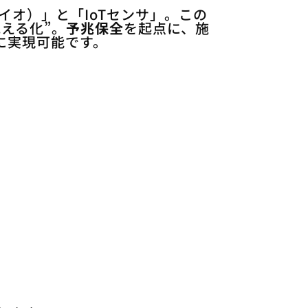
イオ）」と「IoTセンサ」。この
見える化”。
予兆保全
を起点に、施
に実現可能です。