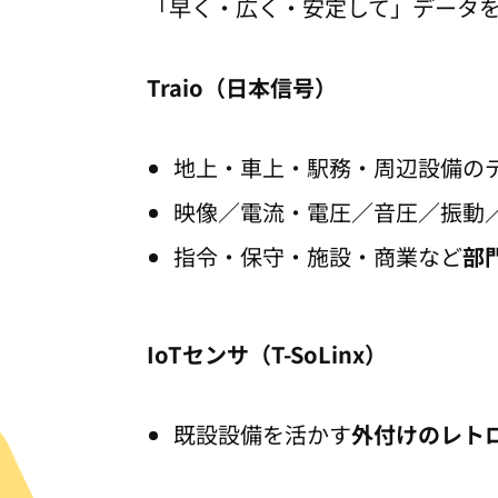
「早く・広く・安定して」データ
Traio（日本信号）
地上・車上・駅務・周辺設備の
映像／電流・電圧／音圧／振動
指令・保守・施設・商業など
部
IoTセンサ（T-SoLinx）
既設設備を活かす
外付けのレト