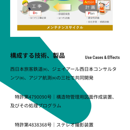
構成する技術、製品
Use Cases & Effects
西日本旅客鉄道㈱、ジェイアール西日本コンサルタ
ンツ㈱、アジア航測㈱の三社で共同開発
特許第4790090号｜構造物管理用図面作成装置、
及びその処理プログラム
特許第4838368号｜ステレオ撮影装置