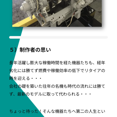
５）制作者の思い
長年活躍し膨大な稼働時間を経た機器たちも、経年
劣化には勝てず燃費や稼働効率の低下でリタイアの
時を迎える・・・
会社の礎を築いた往年の名機も時代の流れには勝て
ず、最新のモデルに取って代わられる・・・
ちょっと待った！そんな機器たちへ第二の人生とい