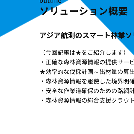
outline
ソリューション概要
アジア航測のスマート林業ソ
（今回記事は★をご紹介します）
・正確な森林資源情報の提供サー
★効率的な伐採計画～出材量の算
・森林資源情報を駆使した境界明
・安全な作業道確保のための路網
・森林資源情報の総合支援クラウ