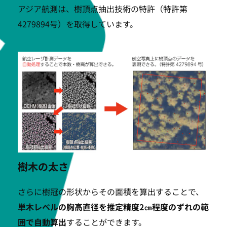
アジア航測は、樹頂点抽出技術の特許（特許第
4279894号）を取得しています。
樹木の太さ
さらに樹冠の形状からその面積を算出することで、
単木レベルの胸高直径を推定精度2㎝程度のずれの範
囲で自動算出
することができます。