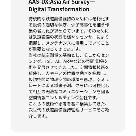
AAS-DX:Asia Air Survey—
Digital Transformation
持続的な鉄道設備維持のためには老朽化す
る設備の適切な保守、少子高齢化を補う作
業の省力化が求めらています。そのために
は鉄道設備の状態を様々なセンサーにより
把握し、メンテナンスに活用していくこと
が重要となってきています。
当社は航空測量を基軸とし、そこからセン
シング、IoT、AI、ARやなどの空間情報技
術を発展させてきました。空間情報技術を
駆使し、人やモノの位置や動きを把握し、
仮想空間に物理空間の環境を再現、シミュ
レートによる将来予測、さらには可視化し
て相互の円滑なコミュニケーションを図る
空間情報コンサルティング会社です。
これらの技術や思考を基に構築してきた、
次世代の鉄道設備維持管理サービスをご紹
介します。