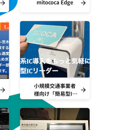
mitococa Edge
小規模交通事業者
様向け「簡易型IC
端末」