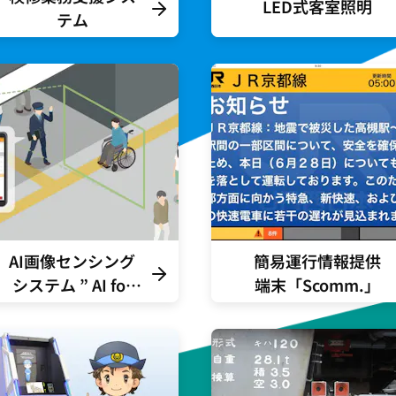
LED式客室照明
テム
AI画像センシング
簡易運行情報提供
システム ” AI for
端末「Scomm.」
Support
System”のご紹介