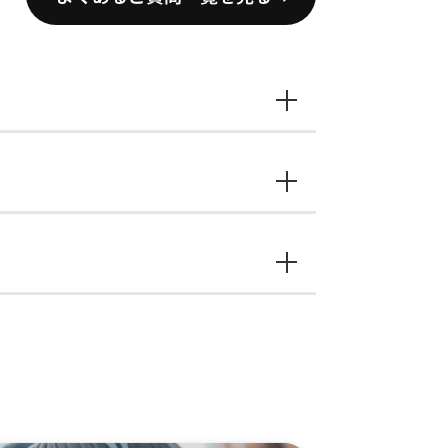
際は当該記事のタイトル等もご記入
お、内容によってはご返信までに
問い合わせフォーム」を通じてご連
す。