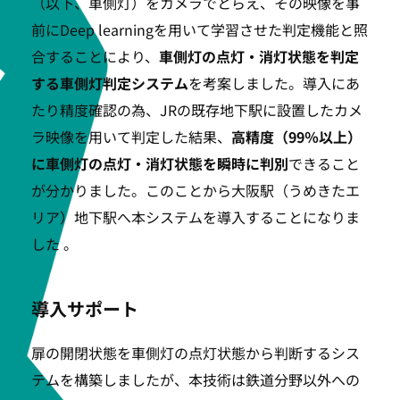
（以下、車側灯）をカメラでとらえ、その映像を事
前にDeep learningを用いて学習させた判定機能と照
合することにより、
車側灯の点灯・消灯状態を判定
する車側灯判定システム
を考案しました。導入にあ
たり精度確認の為、JRの既存地下駅に設置したカメ
ラ映像を用いて判定した結果、
高精度（99％以上）
に車側灯の点灯・消灯状態を瞬時に判別
できること
が分かりました。このことから大阪駅（うめきたエ
リア）地下駅へ本システムを導入することになりま
した 。
導入サポート
扉の開閉状態を車側灯の点灯状態から判断するシス
テムを構築しましたが、本技術は鉄道分野以外への