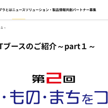
プラとは
ニュース
ソリューション・製品情報
共創パートナー募集
t１～
ブースのご紹介～part１～