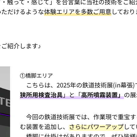
・触って・感じて」を合言葉に当社の技術をご紹
ただけるような
体験エリアを多数ご用意
しており
ご紹介します♪
①橋脚エリア
こちらは、2025年の鉄道技術展(in幕張
狭所用検査治具
」と「
高所噴霧装置」
の展
今回の鉄道技術展では、作業現で重宝す
む装置を追加し、
さらにパワーアップ
して
橋脚に仕掛けがありますので、ぜひ皆様