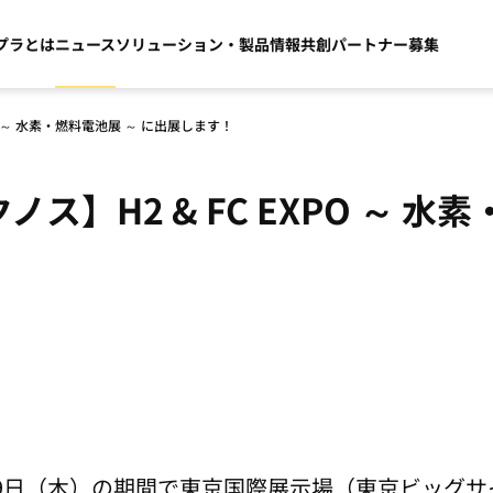
プラとは
ニュース
ソリューション・製品情報
共創パートナー募集
O ～ 水素・燃料電池展 ～ に出展します！
ス】H2 & FC EXPO ～ 水
19日（木）の期間で東京国際展示場（東京ビッグサイ