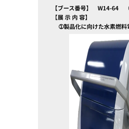
【
ブース番号】
W14-64
【
展 示 内 容】
➀製品化に向けた水素燃料