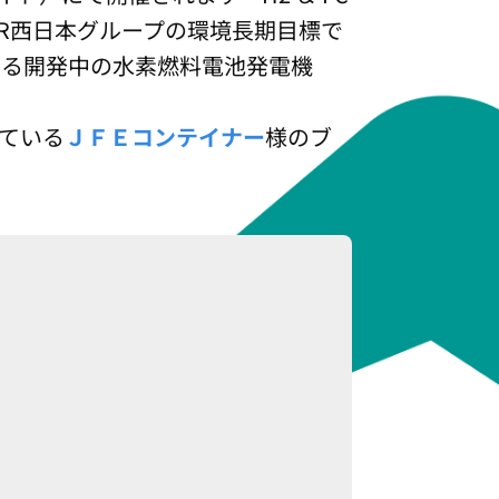
JR西日本グループの環境長期目標で
いる開発中の水素燃料電池発電機
ている
ＪＦＥコンテイナー
様のブ