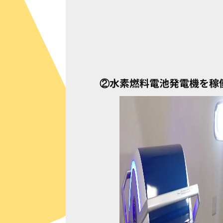
②水素燃料電池発電機を稼